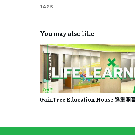
TAGS
You may also like
GainTree Education House 隆重開