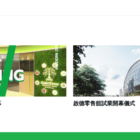
幕
啟德零售舘試業開幕儀式