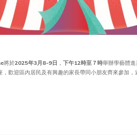
se
將於
2025年3月8-9日
，
下午12時至７時
舉辦學藝體進
座，歡迎區內居民及有興趣的家長帶同小朋友齊來參加，