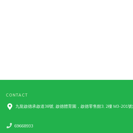
CONTACT
九龍啟德承啟道38號, 啟德體育園，啟德零售館3, 2樓 M3-201號
69668933