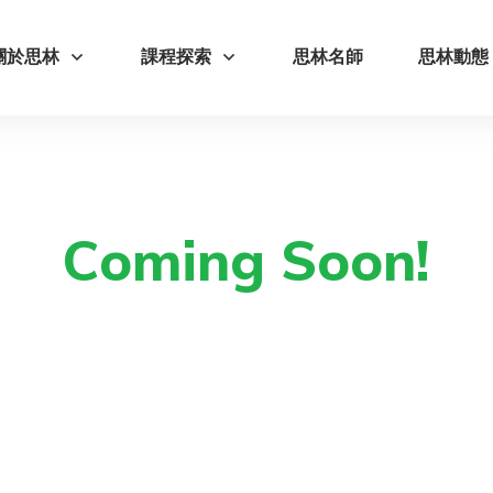
關於思林
課程探索
思林名師
思林動態
Coming Soon!